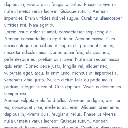
dapibus in, viverra quis, feugiat a, tellus. Phasellus viverra
nulla ut metus varius laoreet. Quisque rutrum. Aenean
imperdiet. Etiam ultricies nisi vel augue. Curabitur ullamcorper
ultricies nisi. Nam eget dui.
Lorem ipsum dolor sit amet, consectetuer adipiscing elit.
Aenean commodo ligula eget dolor. Aenean massa. Cum
sociis natoque penatibus et magnis dis parturient montes,
nascetur ridiculus mus. Donec quam felis, ultricies nec,
pellentesque eu, pretium quis, sem. Nulla consequat massa
quis enim. Donec pede justo, fringilla vel, aliquet nec,
vulputate eget, arcu. In enim justo, rhoncus ut, imperdiet a,
venenatis vitae, justo. Nullam dictum felis eu pede mollis
pretium. Integer tincidunt. Cras dapibus. Vivamus elementum
semper nisi.
Aenean vulputate eleifend tellus. Aenean leo ligula, porttitor
eu, consequat vitae, eleifend ac, enim. Aliquam lorem ante,
dapibus in, viverra quis, feugiat a, tellus. Phasellus viverra
nulla ut metus varius laoreet. Quisque rutrum. Aenean
imperdiet. Etiam ultricies nisi vel augue. Curabitur ullamcorper