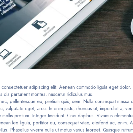
, consectetuer adipiscing elit. Aenean commodo ligula eget dolor
 dis parturient montes, nascetur ridiculus mus.
s nec, pellentesque eu, pretium quis, sem. Nulla consequat massa
 nec, vulputate eget, arcu. In enim justo, rhoncus ut, imperdiet a, vene
e mollis pretium. Integer tincidunt. Cras dapibus. Vivamus elemen
enean leo ligula, porttitor eu, consequat vitae, eleifend ac, enim.
 tellus. Phasellus viverra nulla ut metus varius laoreet. Quisque rut