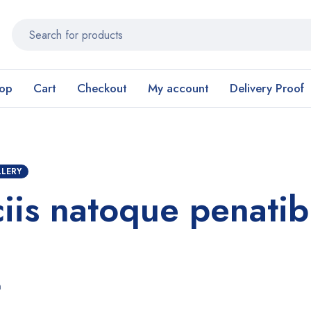
op
Cart
Checkout
My account
Delivery Proof
LLERY
iis natoque penatib
n