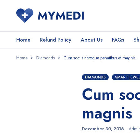
Home
Refund Policy
About Us
FAQs
Sh
Home
Diamonds
Cum sociis natoque penatibus et magnis
DIAMONDS
SMART JEWE
Cum soc
magnis
December 30, 2016
Admi