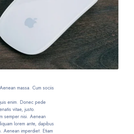
. Aenean massa. Cum sociis
 quis enim. Donec pede
natis vitae, justo.
tum semper nisi. Aenean
 Aliquam lorem ante, dapibus
rum. Aenean imperdiet. Etiam