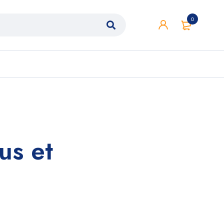
0
us et